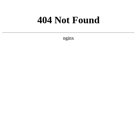
网站地图
医院首页
医生团队
医院环境
癫痫饮食
癫痫常识
癫痫病因
癫痫症状
健康讲堂
就诊流程
预约医生
当前位置：
首页
>>
贵阳癫痫病医院
>> 贵阳地区专业的治疗癫痫病医院
贵阳地区专业的治疗癫痫病医院
来源：贵阳颠康医院
更新时间：2017-01-23
贵阳地区专业的治疗癫痫病医院?
对于癫痫相信很多的人都不陌